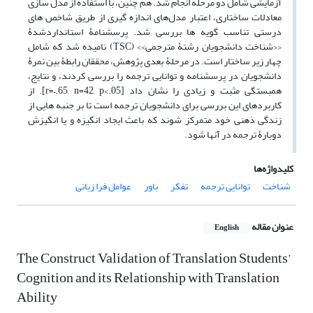
آزمایشی شامل دو مرحله انجام شد. هم چنین، با استفاده از مدل سازی
معادلات ساختاری، اعتبار مدل‌های اندازه گیری از طریق شاخص های
درستی تناسب گویه ها بررسی شد. پرسشنامۀ استاندارد‌شدۀ
‹‹شناخت دانشجویان رشتۀ مترجمی›› (TSC) نامیده شد که شامل
چهار زیر ساختار است. در مرحلۀ بعدی پژوهش، محققان رابطۀ بین نمرۀ
دانشجویان در پرسشنامه و توانایی ترجمه را بررسی کردند، و نتایج،
همبستگی مثبت و زیادی را نشان داد [r=–.65, n=42, p<.05]. از
کاربردهای این بررسی برای دانشجویان ترجمه است تا بر جنبه هایی از
زندگی ذهنی خود متمرکز شوند که باعث ایجاد انگیزه و یا انگیزش
دوبارۀ ترجمه در آنها شود.
کلیدواژه‌ها
شناخت
توانایی ترجمه
تفکر
باور
عوامل فرا زبانی
عنوان مقاله
English
The Construct Validation of Translation Students’
Cognition and its Relationship with Translation
Ability