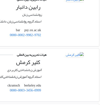
رابین دانبار
روانشناسی زبان
استاد گروه روانشناسی زبان، دانش
psy.ox.ac.uk
bar
0000-0002-9982-9702
هیات تحریریه بین المللی
کلیر کرمش
آموزش زبانشناختی کاربردی
استاد گروه آموزش زبانشناختی کارب
berkeley.edu
ckramsch
0000-0003-3456-0999