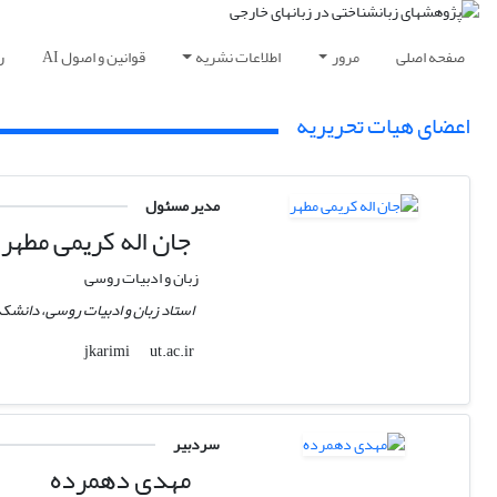
صفحه اصلی
مرور
اطلاعات نشریه
قوانین و اصول AI
ر
اعضای هیات تحریریه
مدیر مسئول
جان اله کریمی مطهر
زبان و ادبیات روسی
استاد زبان و ادبیات روسی،‌ دانشکده
ut.ac.ir
jkarimi
سردبیر
مهدی دهمرده