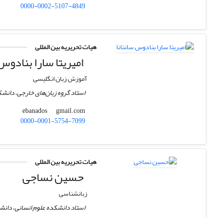
0000-0002-5107-4849
هیات تحریریه بین المللی
امیریتا سارا بنادوس 
آموزش زبان انگلیسی
استاد گروه زبان‌های خارجی، دانش
gmail.com
ebanados
0000-0001-5754-7099
هیات تحریریه بین المللی
حسین نساجی
زبانشناسی
استاد دانشکده علوم انسانی، دانشگا