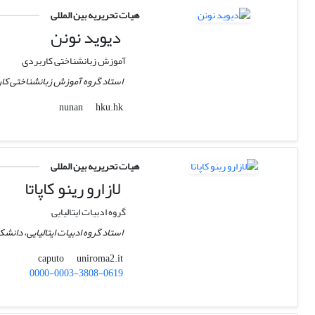
هیات تحریریه بین المللی
دیوید نونن
آموزش زبانشناختی کاربردی
استاد گروه آموزش زبانشناختی کا
hku.hk
nunan
هیات تحریریه بین المللی
لازارو رینو کاپاتا
گروه ادبیات ایتالیایی
استاد گروه ادبیات ایتالیایی، دانشکد
uniroma2.it
caputo
0000-0003-3808-0619