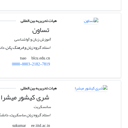
هیات تحریریه بین المللی
تساون
آموزش زبان و آواشناسی
استاد گروه زبان و فرهنگ پکن، دا
blcu.edu.cn
tsao
0000-0003-2182-7819
هیات تحریریه بین المللی
شری کیشور میشرا
سانسکریت
استاد گروه زبان ساسکریت، دانشک
ee.iitd.ac.in
sukumar