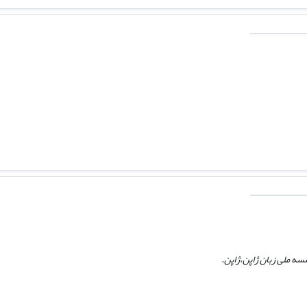
ه ملی زبان ژاپن،‌ژاپن.