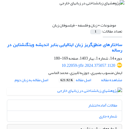
موضوعات =
زبان و فلسفه - فیلسوفان زبان
تعداد مقالات:
1
ساختارهای منطق‌گریز زبان ایتالیایی بنابر اندیشه ویتگنشتاین در
رساله
دوره 14، شماره 1، بهار 1403، صفحه
169-180
10.22059/jflr.2024.375057.1120
ایمان منسوب بصیری، جوزپه لابیزی، محمد الماسی
مشاهده مقاله
اصل مقاله
اصل مقاله به زبان دوم
621.92 K
مقالات آماده انتشار
شماره جاری
شماره‌های پیشین نشریه