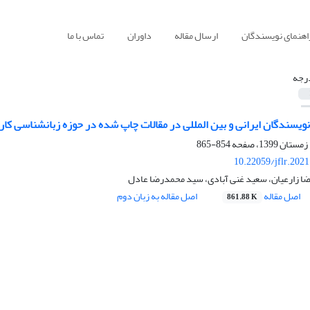
اهنمای نویسندگان
ارسال مقاله
داوران
تماس با ما
رجه
نویسندگان ایرانی و بین المللی در مقالات چاپ شده در حوزه زبانشناسی کا
854-865
10.22059/jflr.202
ا زارعیان، سعید غنی آبادی، سید محمدرضا عادل
اصل مقاله
اصل مقاله به زبان دوم
861.88 K