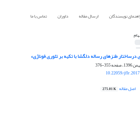
اهنمای نویسندگان
ارسال مقاله
داوران
تماس با ما
بهام
ی درساختار طنزهای رساله دلگشا با تکیه بر تئوری فوناژی»
355-376
10.22059/jflr.201
اصل مقاله
275.01 K