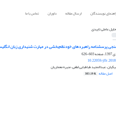
اهنمای نویسندگان
ارسال مقاله
داوران
تماس با ما
حلیل عاملی تاییدی
نجی پرسشنامه راهبردهای خودنظم‌بخشی در مهارت شنیداری زبان انگلیسی
603-626
10.22059/jflr.201
یان، عبدالمجید طباطبایی لطفی، منیره معماریان
اصل مقاله
383.19 K