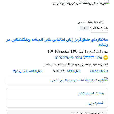
کلیدواژه‌ها =
منطق
تعداد مقالات:
1
ساختارهای منطق‌گریز زبان ایتالیایی بنابر اندیشه ویتگنشتاین در
رساله
دوره 14، شماره 1، بهار 1403، صفحه
169-180
10.22059/jflr.2024.375057.1120
ایمان منسوب بصیری، جوزپه لابیزی، محمد الماسی
مشاهده مقاله
اصل مقاله
اصل مقاله به زبان دوم
621.92 K
مقالات آماده انتشار
شماره جاری
شماره‌های پیشین نشریه