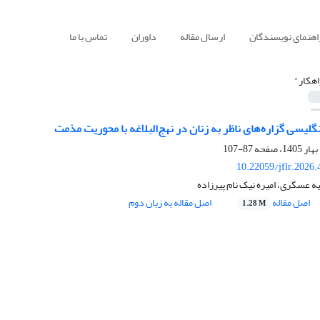
اهنمای نویسندگان
ارسال مقاله
داوران
تماس با ما
اهکار"
لیسی گزاره‌های ناظر به زنان در نهج‌البلاغه با محوریت مذمت
87-107
10.22059/jflr.2026
یه عسگری، امیره نیک نام پیرزاده
اصل مقاله
اصل مقاله به زبان دوم
1.28 M