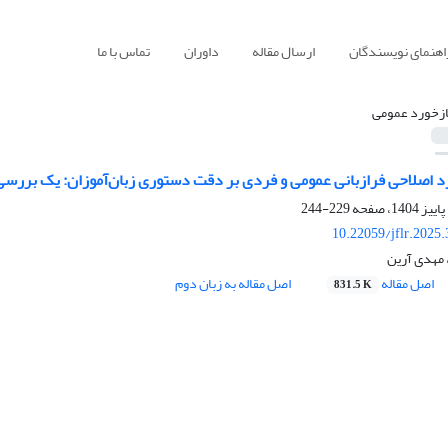
اهنمای نویسندگان
ارسال مقاله
داوران
تماس با ما
ازخورد عمومی
د اصلاحی فرازبانی عمومی و فردی بر دقت دستوری زبان‌آموزان: یک بررسی
229-244
10.22059/jflr.2025
 مهدی آرین
اصل مقاله
اصل مقاله به زبان دوم
831.5 K