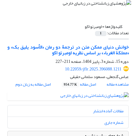
کلیدواژه‌ها =
اومبرتو اکو
تعداد مقالات:
1
خوانش دنیای ممکن متن در ترجمۀ دو رمان «الأسود یلیق بک» و
«مملکة الغرباء» بر اساس نظریه اومبرتو اکو
دوره 15، شماره 3، پاییز 1404، صفحه
211-227
10.22059/jflr.2025.396088.1211
عباس گنجعلی، مسعود سلمانی حقیقی
مشاهده مقاله
اصل مقاله
اصل مقاله به زبان دوم
954.77 K
مقالات آماده انتشار
شماره جاری
شماره‌های پیشین نشریه