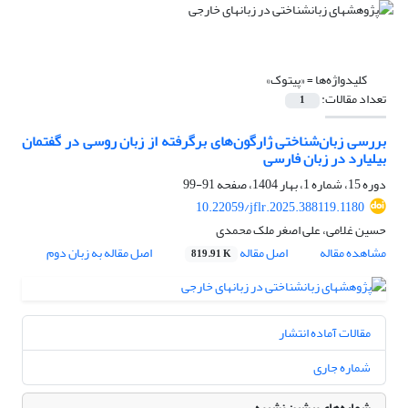
کلیدواژه‌ها =
«پیتوک»
تعداد مقالات:
1
بررسی زبان‌شناختی ژارگون‌های برگرفته از زبان روسی در گفتمان
بیلیارد در زبان فارسی
دوره 15، شماره 1، بهار 1404، صفحه
91-99
10.22059/jflr.2025.388119.1180
حسین غلامی، علی اصغر ملک محمدی
مشاهده مقاله
اصل مقاله
اصل مقاله به زبان دوم
819.91 K
مقالات آماده انتشار
شماره جاری
شماره‌های پیشین نشریه