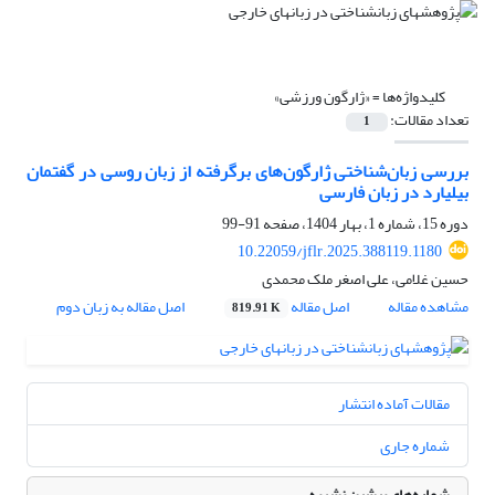
کلیدواژه‌ها =
«ژارگون ورزشی»
تعداد مقالات:
1
بررسی زبان‌شناختی ژارگون‌های برگرفته از زبان روسی در گفتمان
بیلیارد در زبان فارسی
دوره 15، شماره 1، بهار 1404، صفحه
91-99
10.22059/jflr.2025.388119.1180
حسین غلامی، علی اصغر ملک محمدی
مشاهده مقاله
اصل مقاله
اصل مقاله به زبان دوم
819.91 K
مقالات آماده انتشار
شماره جاری
شماره‌های پیشین نشریه