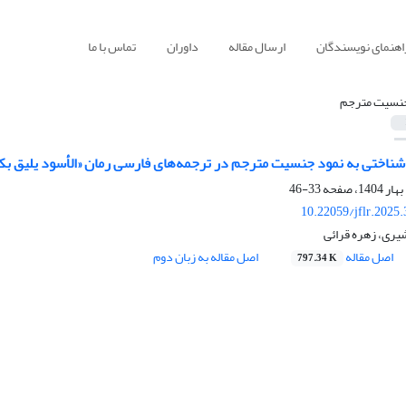
اهنمای نویسندگان
ارسال مقاله
داوران
تماس با ما
نسیت مترجم
شناختی به نمود جنسیت مترجم در ترجمه‌های فارسی رمان «الأسود یلیق ب
33-46
10.22059/jflr.2025
شیری، زهره قرائی
اصل مقاله
اصل مقاله به زبان دوم
797.34 K