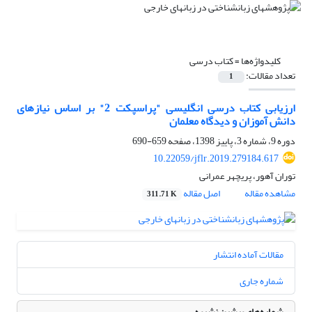
کلیدواژه‌ها =
کتاب درسی
تعداد مقالات:
1
ارزیابی کتاب درسی انگلیسی "پراسپکت 2" بر اساس نیازهای
دانش آموزان و دیدگاه معلمان
دوره 9، شماره 3، پاییز 1398، صفحه
659-690
10.22059/jflr.2019.279184.617
توران آهور، پریچهر عمرانی
مشاهده مقاله
اصل مقاله
311.71 K
مقالات آماده انتشار
شماره جاری
شماره‌های پیشین نشریه