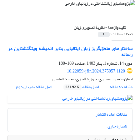
کلیدواژه‌ها =
نظریۀ تصویری زبان
تعداد مقالات:
1
ساختارهای منطق‌گریز زبان ایتالیایی بنابر اندیشه ویتگنشتاین در
رساله
دوره 14، شماره 1، بهار 1403، صفحه
169-180
10.22059/jflr.2024.375057.1120
ایمان منسوب بصیری، جوزپه لابیزی، محمد الماسی
مشاهده مقاله
اصل مقاله
اصل مقاله به زبان دوم
621.92 K
مقالات آماده انتشار
شماره جاری
شماره‌های پیشین نشریه