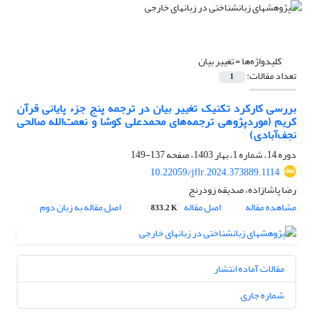
کلیدواژه‌ها =
تغییر بیان
تعداد مقالات:
1
بررسی کارکرد تکنیک تغییر بیان در ترجمه پنج جزء پایانی قرآن
کریم (موردپژوهی ترجمه‌های محمدعلی کوشا و نعمت‌الله صالحی
نجف‌آبادی)
دوره 14، شماره 1، بهار 1403، صفحه
137-149
10.22059/jflr.2024.373889.1114
رضا پاشازاده، صدیقه زودرنج
مشاهده مقاله
اصل مقاله
اصل مقاله به زبان دوم
833.2 K
مقالات آماده انتشار
شماره جاری