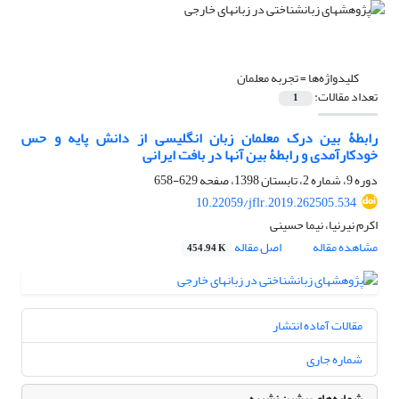
کلیدواژه‌ها =
تجربه معلمان
تعداد مقالات:
1
رابطۀ بین درک معلمان زبان انگلیسی از دانش پایه و حس
خودکارآمدی و رابطۀ بین آنها در بافت ایرانی
دوره 9، شماره 2، تابستان 1398، صفحه
629-658
10.22059/jflr.2019.262505.534
اکرم نیرنیا، نیما حسینی
مشاهده مقاله
اصل مقاله
454.94 K
مقالات آماده انتشار
شماره جاری
شماره‌های پیشین نشریه