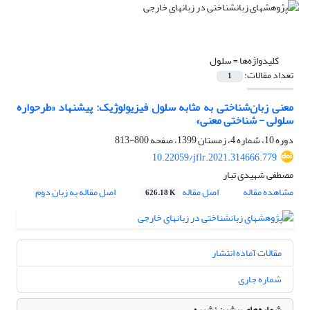
کلیدواژه‌ها =
سلول
تعداد مقالات:
1
معنی زبان‌شناختی به مثابه سلول فیزیولوژیک: پیشنهاد «طرحواره
سلولی - شناختی معنی»
دوره 10، شماره 4، زمستان 1399، صفحه
800-813
10.22059/jflr.2021.314666.779
مصطفی شهیدی تبار
مشاهده مقاله
اصل مقاله
اصل مقاله به زبان دوم
626.18 K
مقالات آماده انتشار
شماره جاری
شماره‌های پیشین نشریه