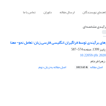
اهنمای نویسندگان
ارسال مقاله
داوران
تماس با ما
رآیندی مشخصه ای
ای برآیندی توسط فراگیران انگلیسی فارسی ‌‌زبان: تعامل نحو- معنا
574-587
10.22059/jflr.202
 زهرا فرجام
اصل مقاله
اصل مقاله به زبان دوم
1013.65 K