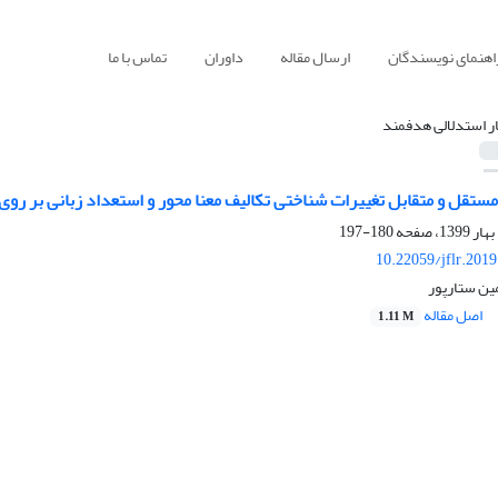
اهنمای نویسندگان
ارسال مقاله
داوران
تماس با ما
ار استدلالی هدفمند
ستقل و متقابل تغییرات شناختی تکالیف معنا محور و استعداد زبانی بر روی 
180-197
10.22059/jflr.201
ین ستارپور
اصل مقاله
1.11 M