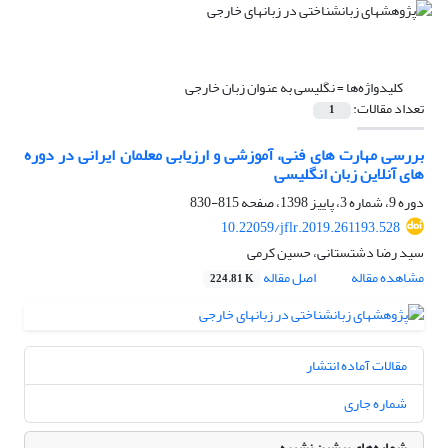
کلیدواژه‌ها =
نگلیسی به عنوان زبان خارجی
تعداد مقالات:
1
بررسی مهارت های فنی، آموزشی و ارزیابی معلمان ایرانی در دوره
های آنلاین زبان انگلیسی
دوره 9، شماره 3، پاییز 1398، صفحه
815-830
10.22059/jflr.2019.261193.528
سید رضا دشتستانی، حسین کرمی
مشاهده مقاله
اصل مقاله
224.81 K
مقالات آماده انتشار
شماره جاری
شماره‌های پیشین نشریه