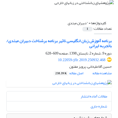
کلیدواژه‌ها =
"دبیران مبتدی
تعداد مقالات:
1
برنامه آموزش زبان انگلیسی تاثیر برنامه برشناخت دبیران مبتدی/
باتجربه ایرانی
دوره 9، شماره 2، تابستان 1398، صفحه
609-628
10.22059/jflr.2019.250932.468
حسین آقاعلیخانی، پرویز مفتون
مشاهده مقاله
اصل مقاله
238.39 K
مقالات آماده انتشار
شماره جاری
شماره‌های پیشین نشریه