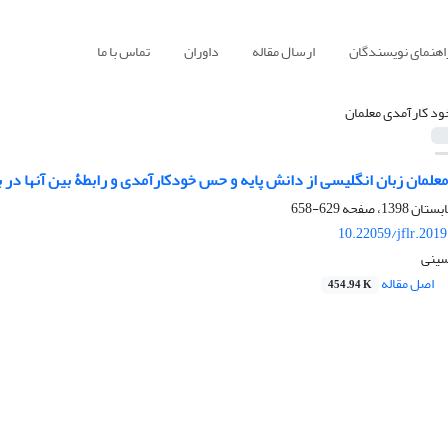
اهنمای نویسندگان
ارسال مقاله
داوران
تماس با ما
ود کارآمدی معلمان
علمان زبان انگلیسی از دانش پایه و حس خودکارآمدی و رابطۀ بین آنها در ب
629-658
10.22059/jflr.201
حسینی
اصل مقاله
454.94 K