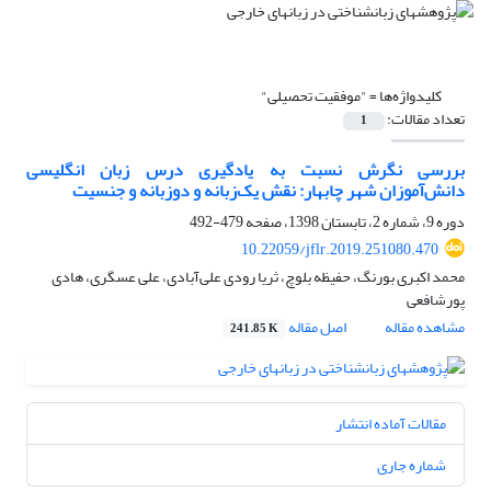
کلیدواژه‌ها =
"موفقیت تحصیلی"
تعداد مقالات:
1
بررسی نگرش نسبت به یادگیری درس زبان انگلیسی
دانش‌آموزان شهر چابهار: نقش یک‌زبانه و دوزبانه و جنسیت
دوره 9، شماره 2، تابستان 1398، صفحه
479-492
10.22059/jflr.2019.251080.470
محمد اکبری بورنگ، حفیظه بلوچ، ثریا رودی علی‌آبادی، علی عسگری، هادی
پورشافعی
مشاهده مقاله
اصل مقاله
241.85 K
مقالات آماده انتشار
شماره جاری