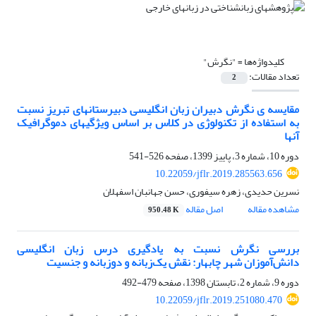
کلیدواژه‌ها =
"نگرش"
تعداد مقالات:
2
مقایسه ی نگرش دبیران زبان انگلیسی دبیرستانهای تبریز نسبت
به استفاده از تکنولوژی در کلاس بر اساس ویژگیهای دموگرافیک
آنها
دوره 10، شماره 3، پاییز 1399، صفحه
526-541
10.22059/jflr.2019.285563.656
نسرین حدیدی، زهره سیفوری، حسن جهانبان اسفهلان
مشاهده مقاله
اصل مقاله
950.48 K
بررسی نگرش نسبت به یادگیری درس زبان انگلیسی
دانش‌آموزان شهر چابهار: نقش یک‌زبانه و دوزبانه و جنسیت
دوره 9، شماره 2، تابستان 1398، صفحه
479-492
10.22059/jflr.2019.251080.470