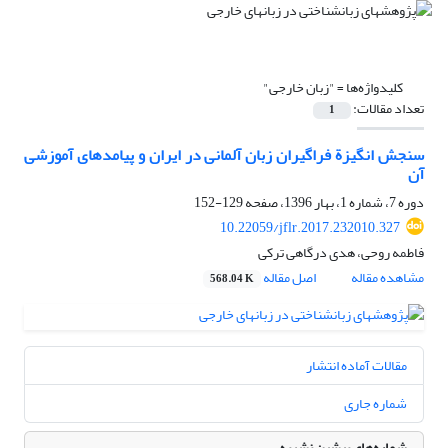
کلیدواژه‌ها =
"زبان خارجی"
تعداد مقالات:
1
سنجش انگیزة فراگیران زبان‌ آلمانی در ایران و پیامدهای آموزشی
آن
دوره 7، شماره 1، بهار 1396، صفحه
129-152
10.22059/jflr.2017.232010.327
فاطمه روحی، هدی درگاهی ترکی
مشاهده مقاله
اصل مقاله
568.04 K
مقالات آماده انتشار
شماره جاری
شماره‌های پیشین نشریه