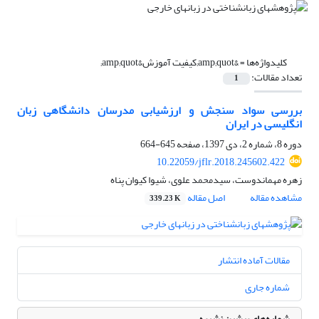
کلیدواژه‌ها =
&amp;quot;کیفیت آموزش&amp;quot;
تعداد مقالات:
1
بررسی سواد سنجش و ارزشیابی مدرسان دانشگاهی زبان
انگلیسی در ایران
دوره 8، شماره 2، دی 1397، صفحه
645-664
10.22059/jflr.2018.245602.422
زهره مهماندوست، سیدمحمد علوی، شیوا کیوان پناه
مشاهده مقاله
اصل مقاله
339.23 K
مقالات آماده انتشار
شماره جاری
شماره‌های پیشین نشریه