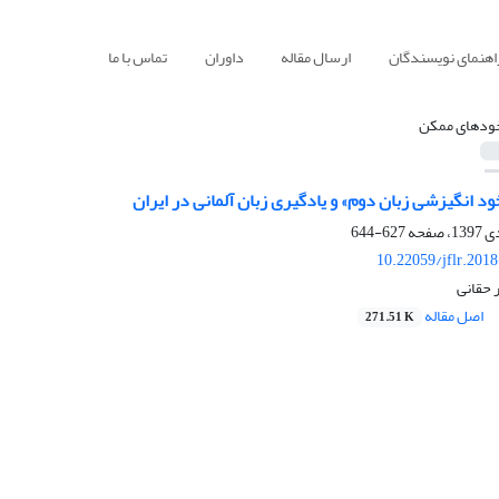
اهنمای نویسندگان
ارسال مقاله
داوران
تماس با ما
ودهای ممکن
د انگیزشی زبان دوم» و یادگیری زبان آلمانی در ایران
627-644
10.22059/jflr.201
 حقانی
اصل مقاله
271.51 K