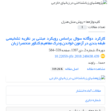
کلیدواژه‌ها =
روش منتل هنزل
تعداد مقالات:
1
کارکرد دوگانه سوال براساس رویکرد مبتنی بر نظریه تشخیصی
طبقه بندی در آزمون خواندن ودرک مفاهیم کنکور منحصرا زبان
دوره 8، شماره 2، دی 1397، صفحه
559-584
10.22059/jflr.2018.248438.439
حمدا... راوند
مشاهده مقاله
اصل مقاله
319.26 K
مقالات آماده انتشار
شماره جاری
شماره‌های پیشین نشریه