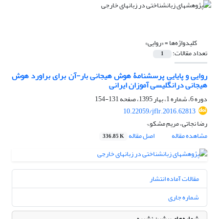
کلیدواژه‌ها =
«روایی»
تعداد مقالات:
1
روایی و پایایی پرسشنامۀ هوش هیجانی بار-آن برای براورد هوش
هیجانی درانگلیسی آموزان ایرانی
دوره 6، شماره 1، بهار 1395، صفحه
131-154
10.22059/jflr.2016.62813
رضا نجاتی، مریم مشکوۃ
مشاهده مقاله
اصل مقاله
336.85 K
مقالات آماده انتشار
شماره جاری
شماره‌های پیشین نشریه