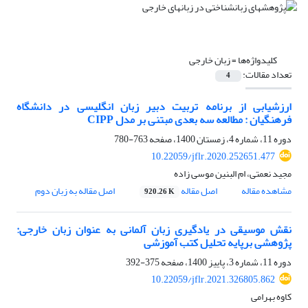
کلیدواژه‌ها =
زبان خارجی
تعداد مقالات:
4
ارزشیابی از برنامه تربیت دبیر زبان انگلیسی در دانشگاه
فرهنگیان : مطالعه سه بعدی مبتنی بر مدل CIPP
دوره 11، شماره 4، زمستان 1400، صفحه
763-780
10.22059/jflr.2020.252651.477
مجید نعمتی، ام البنین موسی زاده
مشاهده مقاله
اصل مقاله
اصل مقاله به زبان دوم
920.26 K
نقش موسیقی در یادگیری زبان آلمانی به عنوان زبان خارجی:
پژوهشی برپایه تحلیل کتب آموزشی
دوره 11، شماره 3، پاییز 1400، صفحه
375-392
10.22059/jflr.2021.326805.862
کاوه بهرامی