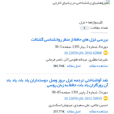
کلیدواژه‌ها =
غزل
تعداد مقالات:
2
بررسی غزل های حافظ از منظر روانشناسی گشتالت
دوره 6، شماره 1، بهار 1395، صفحه
5-30
10.22059/jflr.2016.62808
علیرضا مظفّری، عبداله طلوعی آذر، ناصر فرمانی
مشاهده مقاله
اصل مقاله
301.74 K
نقد آواشناختی ترجمه غزل «روز وصل دوستداران یاد باد، یاد باد
آن روزگاران یاد باد» حافظ به ‌زبان روسی
دوره 2، شماره 2، پاییز 1391، صفحه
85-98
10.22059/jflr.2012.50919
حسین غلامی، علی سعیدی، مهنوش اسکندری
مشاهده مقاله
اصل مقاله
257.77 K