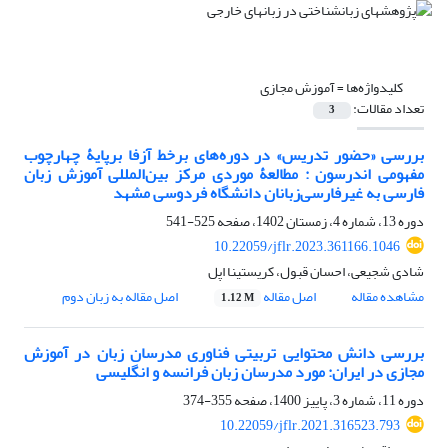
کلیدواژه‌ها =
آموزش مجازی
تعداد مقالات:
3
بررسی «حضور تدریس» در دوره‌های برخط آزفا برپایۀ چهارچوب
مفهومی اندرسون : مطالعۀ موردی مرکز بین‌المللی آموزش زبان
فارسی به غیرفارسی‌زبانان دانشگاه فردوسی مشهد
دوره 13، شماره 4، زمستان 1402، صفحه
525-541
10.22059/jflr.2023.361166.1046
شادی شجیعی، احسان قبول، کریستینا اپل
مشاهده مقاله
اصل مقاله
اصل مقاله به زبان دوم
1.12 M
بررسی دانش محتوایی تربیتی فناوری مدرسان زبان در آموزش
مجازی در ایران: مورد مدرسان زبان فرانسه و انگلیسی
دوره 11، شماره 3، پاییز 1400، صفحه
355-374
10.22059/jflr.2021.316523.793