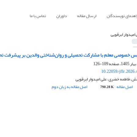
اهنمای نویسندگان
ارسال مقاله
داوران
تماس با ما
 امیدوار ابرقویی
ریس خصوصی معلم با مشارکت تحصیلی و روان‌شناختی والدین بر پیشرفت ت
109-126
10.22059/jflr.2026
بخش، فاطمه خضری، علی امیدوار ابرقویی
اصل مقاله
اصل مقاله به زبان دوم
790.28 K