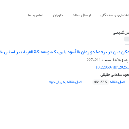
اهنمای نویسندگان
ارسال مقاله
داوران
تماس با ما
س گنجعلی
ن متن در ترجمۀ دو رمان «الأسود یلیق بک» و «مملکة الغرباء» بر اساس نظر
211-227
10.22059/jflr.2025
ود سلمانی حقیقی
اصل مقاله
اصل مقاله به زبان دوم
954.77 K