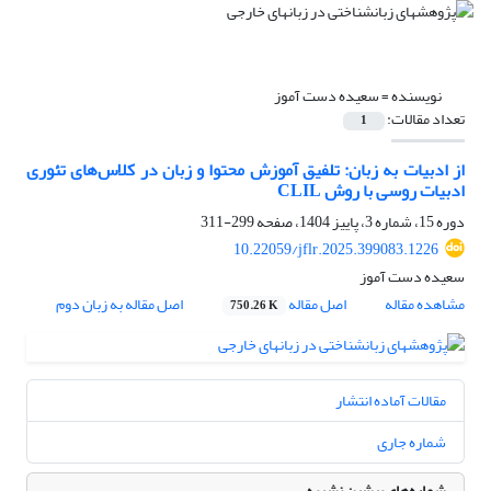
نویسنده =
سعیده دست آموز
تعداد مقالات:
1
از ادبیات به زبان: تلفیق آموزش محتوا و زبان در کلاس‌های تئوری
ادبیات روسی با روش CLIL
دوره 15، شماره 3، پاییز 1404، صفحه
299-311
10.22059/jflr.2025.399083.1226
سعیده دست آموز
مشاهده مقاله
اصل مقاله
اصل مقاله به زبان دوم
750.26 K
مقالات آماده انتشار
شماره جاری
شماره‌های پیشین نشریه