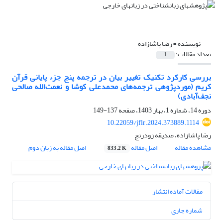
نویسنده =
رضا پاشازاده
تعداد مقالات:
1
بررسی کارکرد تکنیک تغییر بیان در ترجمه پنج جزء پایانی قرآن
کریم (موردپژوهی ترجمه‌های محمدعلی کوشا و نعمت‌الله صالحی
نجف‌آبادی)
دوره 14، شماره 1، بهار 1403، صفحه
137-149
10.22059/jflr.2024.373889.1114
رضا پاشازاده، صدیقه زودرنج
مشاهده مقاله
اصل مقاله
اصل مقاله به زبان دوم
833.2 K
مقالات آماده انتشار
شماره جاری