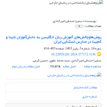
نویسنده =
سمیرا جندقی امیرآبادی
تعداد مقالات:
1
روش‌هاوچالش‌های آموزش زبان انگلیسی به دانش‌آموزان نابینا و
کم‌بینا در مدارس استثنایی ایران
دوره 14، شماره 3، پاییز 1403، صفحه
403-414
10.22059/jflr.2024.377172.1136
سمیرا جندقی امیرآبادی، سید محمد علوی، حسین کرمی
مشاهده مقاله
اصل مقاله
اصل مقاله به زبان دوم
755.87 K
مقالات آماده انتشار
شماره جاری
شماره‌های پیشین نشریه