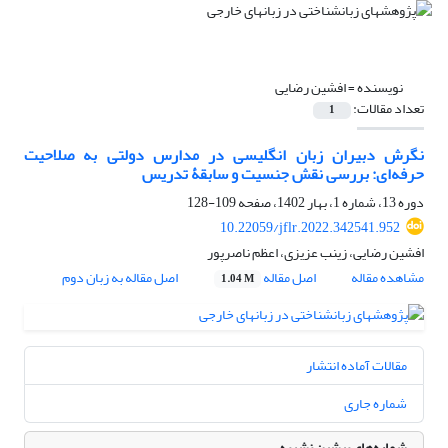
نویسنده =
افشین رضایی
تعداد مقالات:
1
نگرش دبیران زبان انگلیسی در مدارس دولتی به صلاحیت
حرفه‌ای: بررسی نقش جنسیت و سابقۀ تدریس
دوره 13، شماره 1، بهار 1402، صفحه
109-128
10.22059/jflr.2022.342541.952
افشین رضایی، زینب عزیزی، اعظم ناصرپور
مشاهده مقاله
اصل مقاله
اصل مقاله به زبان دوم
1.04 M
مقالات آماده انتشار
شماره جاری
شماره‌های پیشین نشریه