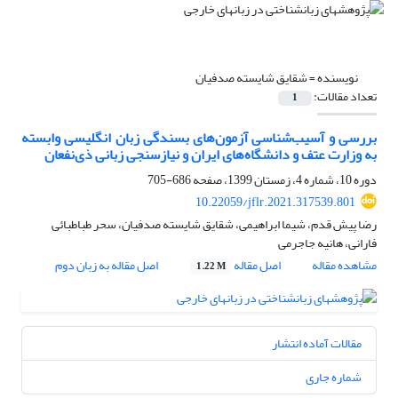
نویسنده =
شقایق شایسته صدفیان
تعداد مقالات:
1
بررسی و آسیب‌شناسی آزمون‌های بسندگی زبان انگلیسی وابسته
به وزارت عتف و دانشگاه‌های ایران و نیازسنجی زبانی ذی‌نفعان
دوره 10، شماره 4، زمستان 1399، صفحه
686-705
10.22059/jflr.2021.317539.801
رضا پیش قدم، شیما ابراهیمی، شقایق شایسته صدفیان، سحر طباطبائی
فارانی، هانیه جاجرمی
مشاهده مقاله
اصل مقاله
اصل مقاله به زبان دوم
1.22 M
مقالات آماده انتشار
شماره جاری