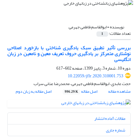
نویسنده =
ابوالقاسم فاطمی جهرمی
تعداد مقالات:
1
بررسی تأثیر تطبیق سبک یادگیری شناختی با بازخورد اصلاحی
نوشتاری متمرکز بر یادگیری حروف تعریف معین و نامعین در زبان
انگلیسی
دوره 10، شماره 3، پاییز 1399، صفحه
602-617
10.22059/jflr.2020.310001.753
حجت عابدی، ابوالقاسم فاطمی جهرمی، محمدرضا عنانی سراب
مشاهده مقاله
اصل مقاله
اصل مقاله به زبان دوم
996.29 K
مقالات آماده انتشار
شماره جاری