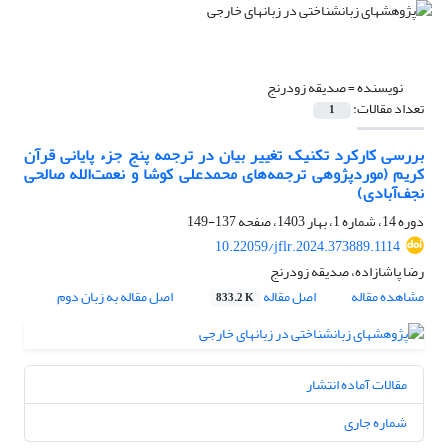
نویسنده =
صدیقه زودرنج
تعداد مقالات:
1
بررسی کارکرد تکنیک تغییر بیان در ترجمه پنج جزء پایانی قرآن
کریم (موردپژوهی ترجمه‌های محمدعلی کوشا و نعمت‌الله صالحی
نجف‌آبادی)
دوره 14، شماره 1، بهار 1403، صفحه
137-149
10.22059/jflr.2024.373889.1114
رضا پاشازاده، صدیقه زودرنج
مشاهده مقاله
اصل مقاله
اصل مقاله به زبان دوم
833.2 K
مقالات آماده انتشار
شماره جاری