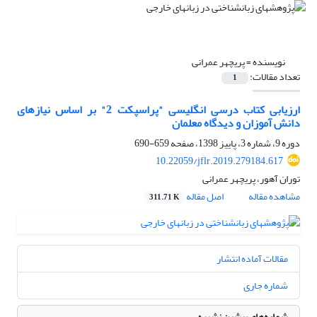
نویسنده =
پریچهر عمرانی
تعداد مقالات:
1
ارزیابی کتاب درسی انگلیسی "پراسپکت 2" بر اساس نیازهای
دانش آموزان و دیدگاه معلمان
دوره 9، شماره 3، پاییز 1398، صفحه
659-690
10.22059/jflr.2019.279184.617
توران آهور، پریچهر عمرانی
مشاهده مقاله
اصل مقاله
311.71 K
مقالات آماده انتشار
شماره جاری
شماره‌های پیشین نشریه