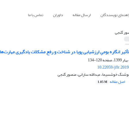
اهنمای نویسندگان
ارسال مقاله
داوران
تماس با ما
ور گنجی
أثیر انگاره بومیِ ارزشیابی پویا در شناخت و رفع مشکلات یادگیری مهارت‌ها
120-134
10.22059/jflr.201
وشنگ خوشسیما، عبدالله سارانی، منصور گنجی
اصل مقاله
1.05 M