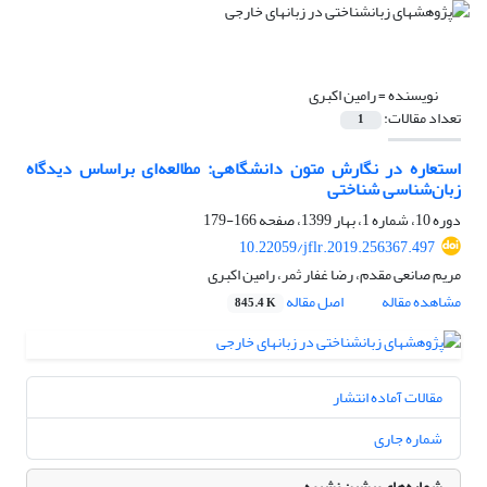
نویسنده =
رامین اکبری
تعداد مقالات:
1
استعاره‌ در نگارش متون دانشگاهی: مطالعه‌ای براساس دیدگاه
زبان‌شناسی شناختی
دوره 10، شماره 1، بهار 1399، صفحه
166-179
10.22059/jflr.2019.256367.497
مریم صانعی مقدم، رضا غفار ثمر، رامین اکبری
مشاهده مقاله
اصل مقاله
845.4 K
مقالات آماده انتشار
شماره جاری
شماره‌های پیشین نشریه