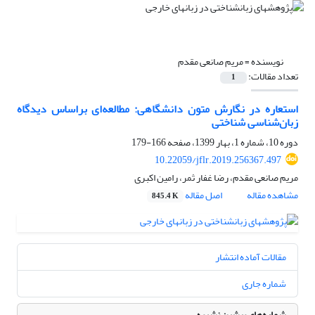
نویسنده =
مریم صانعی مقدم
تعداد مقالات:
1
استعاره‌ در نگارش متون دانشگاهی: مطالعه‌ای براساس دیدگاه
زبان‌شناسی شناختی
دوره 10، شماره 1، بهار 1399، صفحه
166-179
10.22059/jflr.2019.256367.497
مریم صانعی مقدم، رضا غفار ثمر، رامین اکبری
مشاهده مقاله
اصل مقاله
845.4 K
مقالات آماده انتشار
شماره جاری
شماره‌های پیشین نشریه