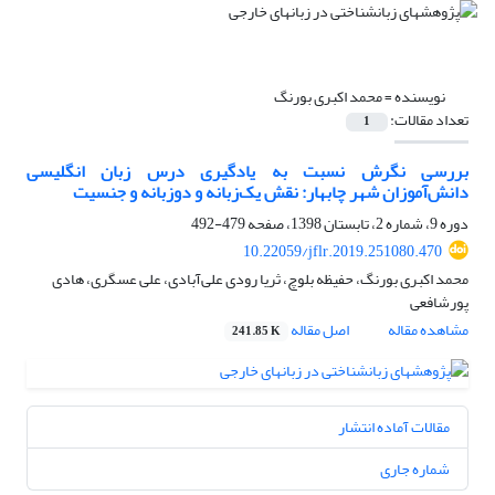
نویسنده =
محمد اکبری بورنگ
تعداد مقالات:
1
بررسی نگرش نسبت به یادگیری درس زبان انگلیسی
دانش‌آموزان شهر چابهار: نقش یک‌زبانه و دوزبانه و جنسیت
دوره 9، شماره 2، تابستان 1398، صفحه
479-492
10.22059/jflr.2019.251080.470
محمد اکبری بورنگ، حفیظه بلوچ، ثریا رودی علی‌آبادی، علی عسگری، هادی
پورشافعی
مشاهده مقاله
اصل مقاله
241.85 K
مقالات آماده انتشار
شماره جاری