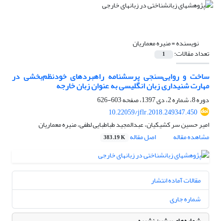
نویسنده =
منیره معماریان
تعداد مقالات:
1
ساخت و روایی‌سنجی پرسشنامه راهبردهای خودنظم‌بخشی در
مهارت شنیداری زبان انگلیسی به عنوان زبان خارجه
دوره 8، شماره 2، دی 1397، صفحه
603-626
10.22059/jflr.2018.249347.450
امیر حسین سر کشیکیان، عبدالمجید طباطبایی لطفی، منیره معماریان
مشاهده مقاله
اصل مقاله
383.19 K
مقالات آماده انتشار
شماره جاری
شماره‌های پیشین نشریه