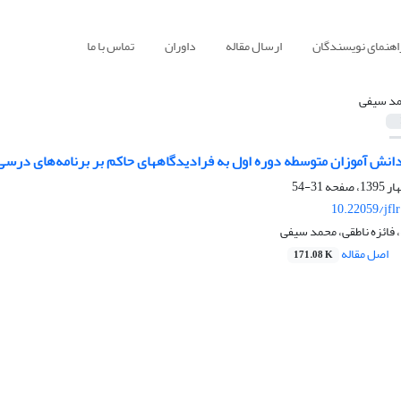
اهنمای نویسندگان
ارسال مقاله
داوران
تماس با ما
د سیفی
نش آموزان متوسطه دوره اول به فرادیدگاههای حاکم بر برنامه‌های درسی
31-54
10.22059/jfl
فائزه ناطقی، محمد سیفی
اصل مقاله
171.08 K