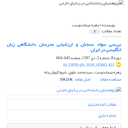
نویسنده =
زهره مهماندوست
تعداد مقالات:
1
بررسی سواد سنجش و ارزشیابی مدرسان دانشگاهی زبان
انگلیسی در ایران
دوره 8، شماره 2، دی 1397، صفحه
645-664
10.22059/jflr.2018.245602.422
زهره مهماندوست، سیدمحمد علوی، شیوا کیوان پناه
مشاهده مقاله
اصل مقاله
339.23 K
مقالات آماده انتشار
شماره جاری
شماره‌های پیشین نشریه